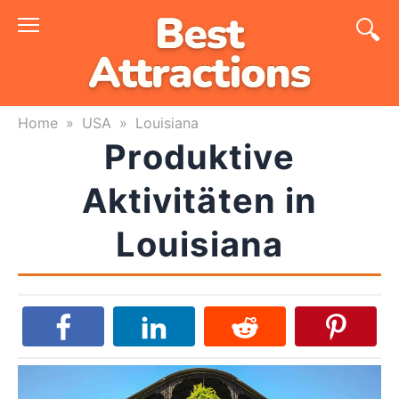
Skip
to
content
Home
»
USA
»
Louisiana
Produktive
Aktivitäten in
Louisiana