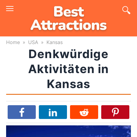
Skip
to
content
Home
»
USA
»
Kansas
Denkwürdige
Aktivitäten in
Kansas