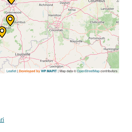
Leaflet
|
| Map data ©
OpenStreetMap
contributors
Developed by
WP MAPIT
ri